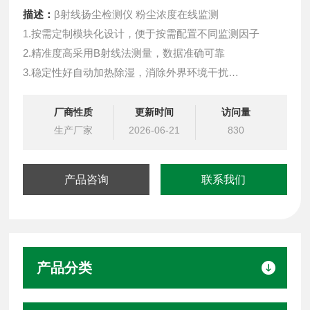
描述：
β射线扬尘检测仪 粉尘浓度在线监测
1.按需定制模块化设计，便于按需配置不同监测因子
2.精准度高采用B射线法测量，数据准确可靠
3.稳定性好自动加热除湿，消除外界环境干扰
4.实时显示 自动连续监测，便于维护，运行成本低
5.自动采样 间隔1小时采样并记录相关数据
厂商性质
更新时间
访问量
6.便于布点 4G 无线传输稳定，适合大规模网格化布点
生产厂家
2026-06-21
830
7.自动治理超限联动吊塔喷淋、围墙喷淋、雾炮降尘除尘
产品咨询
联系我们
产品分类