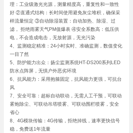
理：工业级激光光源，测量精度高，重复性和一致性
好 ②直通式结构：长时间使用避免灰尘堆积，确保采
样流量恒定 ③自动除湿装置：自动加热、除湿、过
滤， 拒绝雨雾天气PM值爆表 ④安全系数高：低压供
电，不会造成电击，无放射源，无光污染
4、监测稳定精准：24小时实时、准确监测，数值变化
一目了然
5、防护能力出众：扬尘监测系统HT-DS200系列LED
防水点阵屏，无惧户外恶劣环境
6、抗风能力：采用抱箍固定，抗风能力更强，可抗台
风
7、安全可靠：超标自动联动，无需人工干预，可联动
雾炮除尘、可联动吊塔喷雾、可联动围栏喷雾，安全
省心
8、4G模块传输：4G传输，拒绝掉线，速率更快信号
稳，免费送1年流量