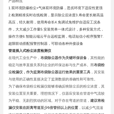
产品特点
1.双环境防爆粉尘+气体双环境防爆，恶劣环境下适应性更强
2.检测精准实时在线检测，显示除尘后浓度3.寿命更长耐高温
高压，经久耐用，使用寿命长4.免调试免维护自适应工况条
件，大大减少工作量5.安装简单一体式设计，多种安装方式，
操作方便6.智能云端云平台远程监测，电话短信小程序预警7.
超限联动搭配报警控制器，可联动各种外接设备
管道插入式粉尘浓度检测仪
在现代工业生产中，
布袋除尘器作为关键环保设备
，其性能的
稳定与效率直接关系到企业的环保达标与生产成本。而
布袋粉
尘检漏仪，作为监测布袋除尘器运行效果的重要工具
，其安装
与使用的正确性直接决定了监测数据的准确性和可靠性。
为了确保布袋粉尘检漏仪能够准确反映除尘后的粉尘浓度，其
安装位置至关重要。理想情况下，仪器应安装在管道中气流较
为平稳、无剧烈扰动的区域。对于存在弯道的管道，
建议将检
漏仪安装在距离弯道至少5倍管径以上的位置
，以减少气流湍