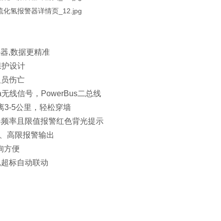
传感器,数据更精准
保护设计
人员伤亡
a无线信号，PowerBus二总线
离3-5公里，轻松穿墙
器频率且限值报警红色背光提示
限、高限报警输出
询方便
,超标自动联动