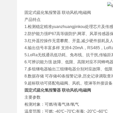
固定式硫化氢报警器 联动风机/电磁阀
产品特点
1.检测稳定精准yuanzhuangjinkou处理芯片及
2.防护能力强IP67高等级防护,网罩、风罩传感器
3.红外遥控操作无需攀爬、开盖,减少硬件损耗及
4.输出信号丰富多样 支持4-20mA，RS485，LoR
5.LoRa无线通讯低功耗、免布线、抗干扰,传输距
6.可辨识能力强 故障、低限、高限对应不同蜂鸣
7.多组继电器输出三组继电器分别对应故障、低
8.数据存储 可存储40条报警记录,历史记录调取查
9.超标联动可搭配电磁阀、风机、喷淋等外接设备
固定式硫化氢报警器 联动风机/电磁阀
主要参数
检测对象：可燃/有毒气体/氧气
温度范围：可燃: -40℃~70℃;有毒: -20°C~60°C