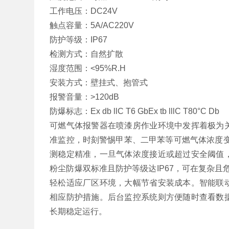
工作电压：DC24V
触点容量：5A/AC220V
防护等级：IP67
检测方式：自然扩散
湿度范围：<95%R.H
安装方式：壁挂式、抱管式
报警音量：>120dB
防爆标志：Ex db llC T6 GbEx tb lllC T80°C Db
可燃气体报警器在喷漆房作业环境中发挥着极为
准监控，时刻警惕甲苯、二甲苯等可燃气体浓度变
测稳定精准，一旦气体浓度接近或超过安全阈值
粉尘防爆双标准且防护等级达IP67，可在复杂且
轻松适应厂区环境，大幅节省安装成本。智能联
相应防护措施。后台监控系统则方便随时查看数
长期稳定运行。