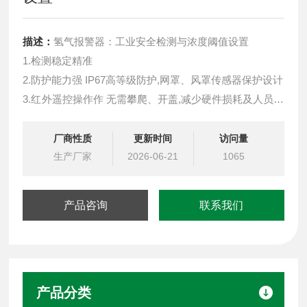
描述：
氢气报警器：工业安全检测与浓度阈值设置
1.检测稳定精准
2.防护能力强 IP67高等级防护,网罩、风罩传感器保护设计
3.红外遥控操作作 无需攀爬、开盖,减少硬件损耗及人员伤
亡
4.输出信号丰富多样 支持4-20mA，RS485，LoRa无线信
厂商性质
更新时间
访问量
号，PowerBus二总线
生产厂家
2026-06-21
1065
5.LoRa无线通讯低功耗、免布线、抗干扰,传输距离3-5公
里，轻松穿墙
产品咨询
联系我们
产品分类