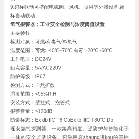
9.超标联动可搭配电磁阀、风机、喷淋等外接设备,超
标自动联动
氢气报警器：工业安全检测与浓度阈值设置
主要参数
检测对象：可燃/有毒气体/氧气
温度范围：可燃: -40℃~70℃;有毒: -20°C~60°C
工作电压：DC24V
触点容量：5A/AC220V
防护等级：IP67
检测方式：自然扩散
湿度范围：<95%R.H
安装方式：壁挂式、抱管式
报警音量：>120dB
防爆标志：Ex db llC T6 GbEx tb lllC T80°C Db
瑶安氢气探测器，一款集高精度、强防护与智能化于
一体的安全监测设备。它采用
原zhaung进kou
的高性