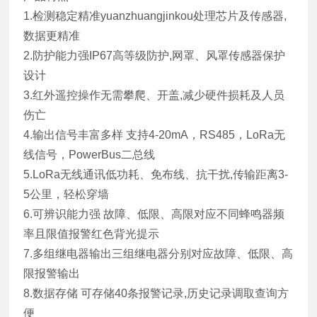
1.检测稳定精准yuanzhuangjinkou处理芯片及传感器,
数据更精准
2.防护能力强IP67高等级防护,网罩、风罩传感器保护
设计
3.红外遥控操作无需攀爬、开盖,减少硬件损耗及人员
伤亡
4.输出信号丰富多样 支持4-20mA，RS485，LoRa无
线信号，PowerBus二总线
5.LoRa无线通讯低功耗、免布线、抗干扰,传输距离3-
5公里，轻松穿墙
6.可辨识能力强 故障、低限、高限对应不同蜂鸣器频
率且限值报警红色背光提示
7.多组继电器输出三组继电器分别对应故障、低限、高
限报警输出
8.数据存储 可存储40条报警记录,历史记录调取查询方
便