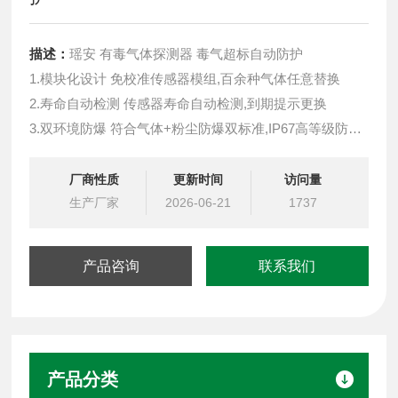
描述：
瑶安 有毒气体探测器 毒气超标自动防护
1.模块化设计 免校准传感器模组,百余种气体任意替换
2.寿命自动检测 传感器寿命自动检测,到期提示更换
3.双环境防爆 符合气体+粉尘防爆双标准,IP67高等级防护
4.LORa无线通讯无需布线节省开支,3-5公里远距离传输
5.质保更长 3年质保,免费换新(可燃3年,有毒2年)
厂商性质
更新时间
访问量
6.维护更简单免校准免标气,无需返厂邮寄,超省心
生产厂家
2026-06-21
1737
产品咨询
联系我们
产品分类