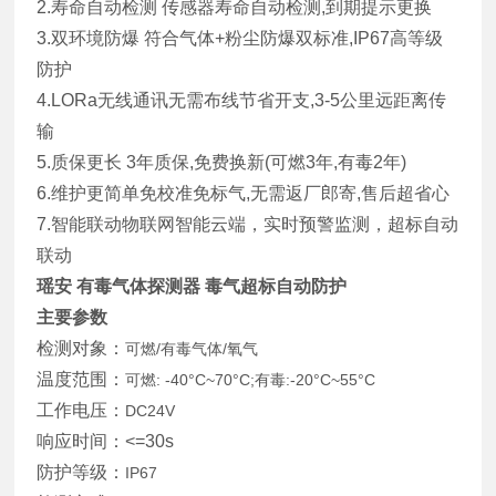
2.寿命自动检测 传感器寿命自动检测,到期提示更换
3.双环境防爆 符合气体+粉尘防爆双标准,IP67高等级
防护
4.LORa无线通讯无需布线节省开支,3-5公里远距离传
输
5.质保更长 3年质保,免费换新(可燃3年,有毒2年)
6.维护更简单免校准免标气,无需返厂郎寄,售后超省心
7.智能联动物联网智能云端，实时预警监测，超标自动
联动
瑶安 有毒气体探测器 毒气超标自动防护
主要参数
检测对象：
可燃/有毒气体/氧气
温度范围：
可燃: -40°C~70°C;有毒:-20°C~55°C
工作电压：
DC24V
响应时间：<=30s
防护等级：
IP67