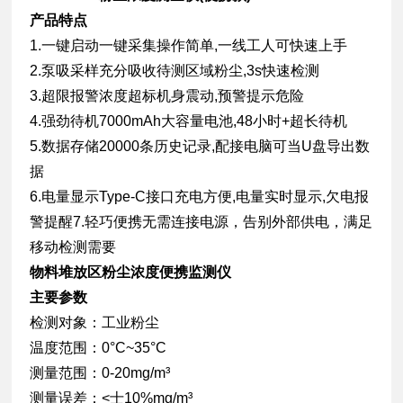
产品特点
1.一键启动一键采集操作简单,一线工人可快速上手
2.泵吸采样充分吸收待测区域粉尘,3s快速检测
3.超限报警浓度超标机身震动,预警提示危险
4.强劲待机7000mAh大容量电池,48小时+超长待机
5.数据存储20000条历史记录,配接电脑可当U盘导出数
据
6.电量显示Type-C接口充电方便,电量实时显示,欠电报
警提醒7.轻巧便携无需连接电源，告别外部供电，满足
移动检测需要
物料堆放区粉尘浓度便携监测仪
主要参数
检测对象：
工业粉尘
温度范围：
0°C~35°C
测量范围：
0-20mg/m³
测量误差：
<士10%mg/
m³