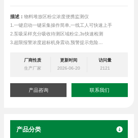
描述：
物料堆放区粉尘浓度便携监测仪
1.一键启动一键采集操作简单,一线工人可快速上手
2.泵吸采样充分吸收待测区域粉尘,3s快速检测
3.超限报警浓度超标机身震动,预警提示危险
4.强劲待机7000mAh大容量电池,48小时+超长待机
5.数据存储20000条历史记录,配接电脑可当U盘导出数据
厂商性质
更新时间
访问量
6.电量显示Type-C接口充电方便,电量实时显示,欠电报警
生产厂家
2026-06-20
2121
提醒
7.轻巧便携无需连接电源
产品咨询
联系我们
产品分类