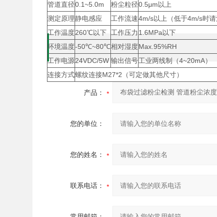
管道直径
0.1~5.0m
粉尘粒径
0.5μm以上
测定原理
静电感应
工作流速
4m/s以上（低于4m/s时
工作温度
260℃以下
工作压力
1.6MPa以下
环境温度
-50℃~80℃
相对湿度
Max.95%RH
工作电源
24VDC/5W
输出信号
工业两线制（4~20mA）
连接方式
螺纹连接M27*2（可定做其他尺寸）
产品：
您的单位：
您的姓名：
联系电话：
常用邮箱：