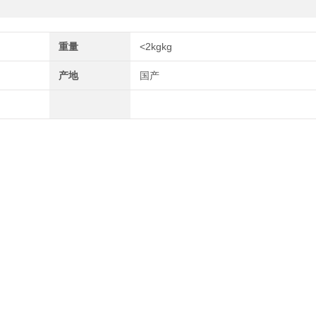
重量
<2kgkg
产地
国产