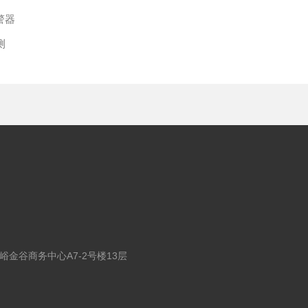
警器
测
金谷商务中心A7-2号楼13层