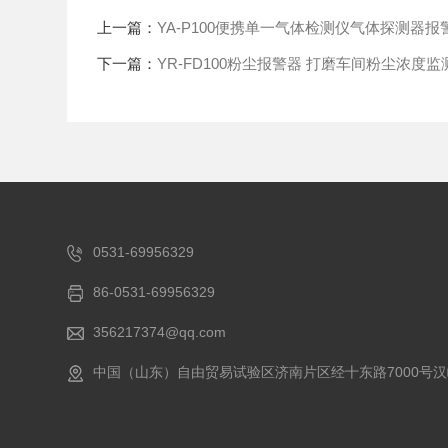
上一篇：
YA-P100便携单一气体检测仪气体探测器报
下一篇：
YR-FD100粉尘报警器 打磨车间粉尘浓度监
0531-69956329
86-0531-69956329
356217374@qq.com
中国（山东）自由贸易试验区济南片区经十东路7000号汉峪