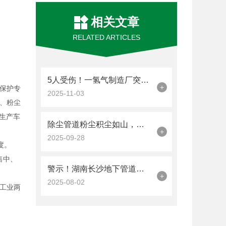
相关文章
RELATED ARTICLES
5人受伤！一氢气制造厂突发管道爆炸事故
+
保护专
2025-11-03
、粉尘
生产车
除尘管道粉尘积尘如山，安全隐患换来2.1万元罚单！
+
2025-09-28
度。
售中、
警示！湖南长沙地下管道勘察事故致1死1失联，3人送医
+
2025-08-02
工业两