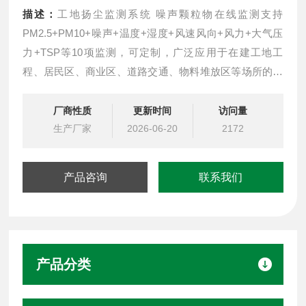
描述：
工地扬尘监测系统 噪声颗粒物在线监测支持
PM2.5+PM10+噪声+温度+湿度+风速风向+风力+大气压
力+TSP等10项监测，可定制，广泛应用于在建工地工
程、居民区、商业区、道路交通、物料堆放区等场所的环
境空气质量在线实时监测。产品支持多设备联动，LED防
风防雨点阵屏，可选配视频监控，免费对接政府专网，手
厂商性质
更新时间
访问量
机APP+电脑云端实时操控
生产厂家
2026-06-20
2172
产品咨询
联系我们
产品分类