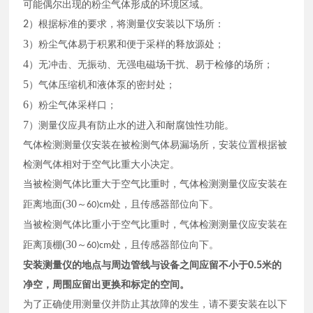
可能偶尔出现的粉尘气体形成的环境区域。
2
）
根据标准
的要求，
将
测量仪
安装
以下场所：
3
）
粉尘气体易于积累和便于采样的释放源处；
4
）
无冲击、无振动、无强电磁场干扰、易于检修的场所；
5
）
气体压缩机和液体泵的密封处；
6
）
粉尘气体采样口；
7
）测量仪
应具有防止水的进入和耐腐蚀性功能。
气体检测测量仪安装在被检测气体易漏场所，安装位置根据被
检测气体相对于空气比重大小决定。
当被检测气体比重大于空气比重时，气体检测测量仪应安装在
(30
距离地面
～
处，且传感器部位向下。
60)cm
当被检测气体比重小于空气比重时，气体检测测量仪应安装在
(30
距离顶棚
～
处，且传感器部位向下。
60)cm
安装
测量仪
的地点与周边管线与设备之间应留不小于
0.5
米的
净空，周围应留出更换和标定的空间。
为了正确使用
测量仪
并防止其故障的发生，请不要安装在以下