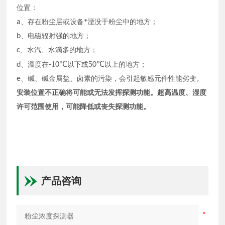
位置：
a
、存在粉尘层或设备*湮没于粉尘中的地方；
b
、电磁辐射强的地方；
c
、水汽、水滴多的地方；
1
5
d
、温度在
-
0℃
以下或
0℃
以上的地方；
e
、
碱、碱金属盐、卤素的污染
，
会引起
敏感元件
性能劣变。
安装位置不正确将可能或无法发挥探测功能。超
高
温度、湿度
许可范围使用，可能降低或丧失探测功能。
产品咨询