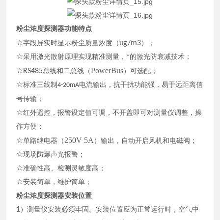
粉尘浓度探测器
功能特点
u
☆
字段屏
实时
显示
粉尘质量浓度（
g/m3
）
；
☆
采用
激光散射原理实现精准测量，*的激光防衰减技术
；
PowerBus
☆RS485
总线和二总线（
）可选配
；
☆
标准三线制
电流输出，抗干扰
功能
强，易于远距离信
4-20mA
号传输；
☆
红外遥控，报警设定值可调，不开盖即可对
测量仪
调整，操
作方便；
250V 5A
☆
单路继电器（
）输出，自动开启风机和电磁阀；
☆
现场防爆声光报警；
☆
准确性高、检测灵敏度
高
；
☆
安装简单，维护简单；
粉尘浓度探测器
安装位置
1
）
测量仪
安装必须牢固
。
安装位置
应为正常运行时，空气中