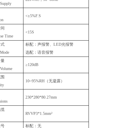
 Supply
<±5%F.S
ion
时间
<15S
se Time
方式
标配：声报警、
LED光报警
 Mode
选配：语音报警
音量
≥
120dB
 Volume
范围
10~95%RH（无凝露）
ity
2
3
0*2
8
0*80
.27
mm
ions
线缆
RVVP3*1.5mm²
信号
标配：无