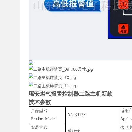
瑶安燃气报警控制器二路主机新款
技术参数
产品型号
适用
YA-K
112S
Product Model
Applic
安装方式
供电
壁挂式