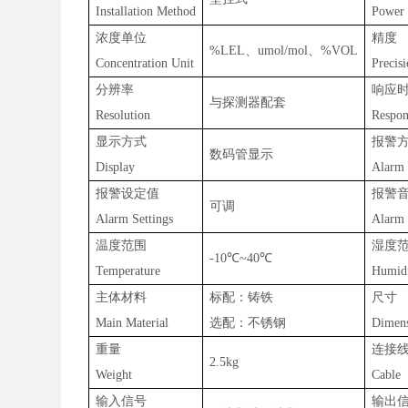
Installation Method
Power
浓度单位
精度
%LEL、umol/mol、%VOL
Concentration Unit
Precis
分辨率
响应
与探测器配套
Resolution
Respon
显示方式
报警
数码管显示
Display
Alarm
报警设定值
报警
可调
Alarm Settings
Alarm
温度范围
湿度
-10℃~40℃
Temperature
Humid
主体材料
标配：铸铁
尺寸
Main Material
选配：不锈钢
Dimens
重量
连接
2.
5
kg
Weight
Cable
输入信号
输出