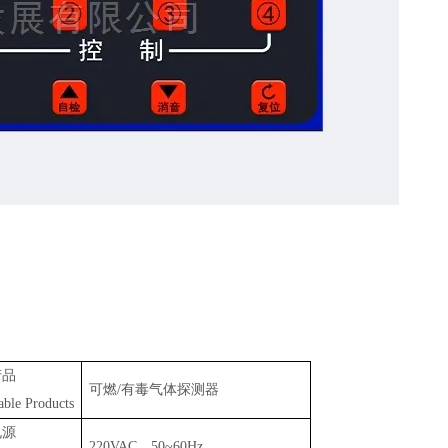
产品
可燃
/有毒气体探测器
able Products
电源
220VAC，50~60Hz