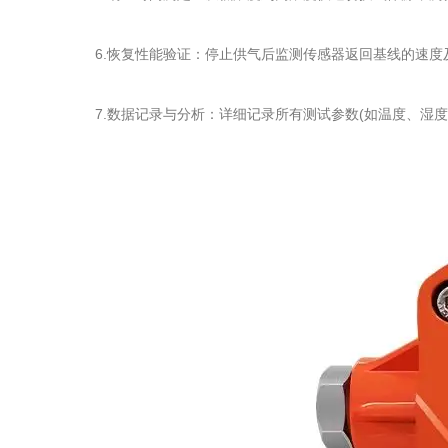
6.恢复性能验证：停止供气后监测传感器返回基线的速度
7.数据记录与分析：详细记录所有测试参数(如温度、湿度