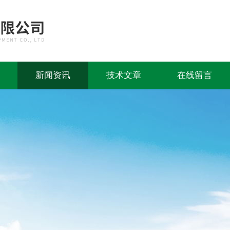
新闻资讯
技术文章
在线留言