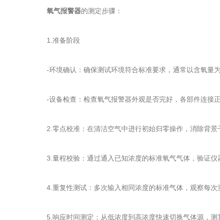
氧气报警器
的测定步骤：
1.准备阶段
-环境确认：确保测试环境符合标准要求，通常以含氧量为2
-设备检查：检查氧气报警器外观是否完好，各部件连接正常
2.零点校准：在清洁空气中进行初始归零操作，消除背景
3.量程校验：通过通入已知浓度的标准氧气气体，验证仪
4.重复性测试：多次输入相同浓度的标准气体，观察每次
5.响应时间测定：从低浓度到高浓度快速切换气体源，测