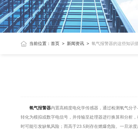
当前位置：
首页
>
新闻资讯
>
氧气报警器的这些知识
氧气报警器
内置高精度电化学传感器，通过检测氧气分子
转化为模拟或数字电信号，并传输至处理器进行换算和分析，得
时可能引发缺氧风险；而高于23.5则存在燃爆危险。一旦浓