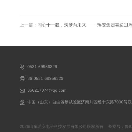
上一篇：
同心十一载，筑梦向未来 —— 瑶安集团喜迎11
0531-69956329
86-0531-69956329
356217374@qq.com
中国（山东）自由贸易试验区济南片区经十东路7000号汉峪
2026山东瑶安电子科技发展有限公司版权所有
备案号：鲁ICP