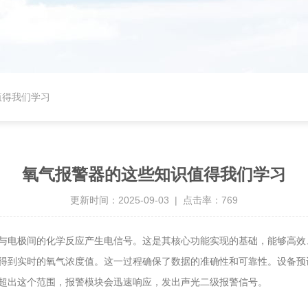
值得我们学习
氧气报警器的这些知识值得我们学习
更新时间：2025-09-03 | 点击率：769
与电极间的化学反应产生电信号。这是其核心功能实现的基础，能够高效
到实时的氧气浓度值。这一过程确保了数据的准确性和可靠性。设备预设有安
度超出这个范围，报警模块会迅速响应，发出声光二级报警信号。