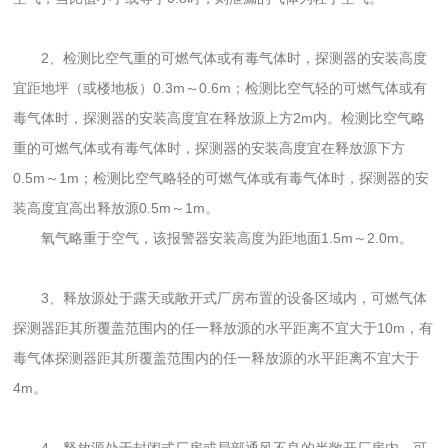
2、检测比空气重的可燃气体或有毒气体时，探测器的安装高度
宜距地坪（或楼地板）0.3m～0.6m；检测比空气轻的可燃气体或有
毒气体时，探测器的安装高度宜在释放源上方2m内。检测比空气略
重的可燃气体或有毒气体时，探测器的安装高度宜在释放源下方
0.5m～1m；检测比空气略轻的可燃气体或有毒气体时，探测器的安
装高度宜高出释放源0.5m～1m。
氧气略重于空气，该报警器安装高度为距地面1.5m～2.0m。
3、释放源处于露天或敞开式厂房布置的设备区域内，可燃气体
探测器距其所覆盖范围内的任一释放源的水平距离不宜大于10m，有
毒气体探测器距其所覆盖范围内的任一释放源的水平距离不宜大于
4m。
4、释放源处于封闭式厂房或局部通风不良的半敞开厂房内，可