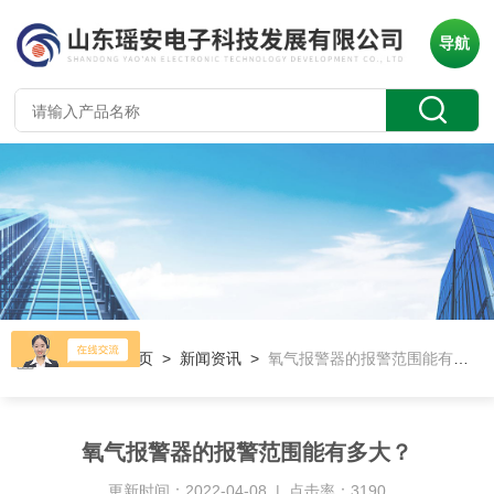
导航
当前位置：
首页
>
新闻资讯
>
氧气报警器的报警范围能有多大？
氧气报警器的报警范围能有多大？
更新时间：2022-04-08 | 点击率：3190