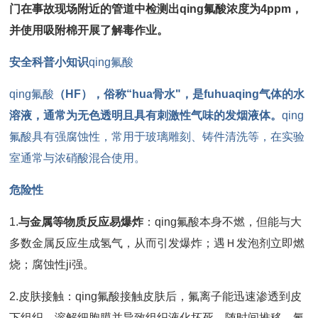
门在事故现场附近的管道中检测出qing氟酸浓度为4ppm，
并使用吸附棉开展了解毒作业。
安全科普小知识
qing氟酸
qing氟酸
（HF），
俗称“hua骨水"，是fu
hua
qing
气体的水
溶液，通常为无色透明且具有刺激性气味的发烟液体。
qing
氟酸具有强腐蚀性，常用于玻璃雕刻、铸件清洗等，在实验
室通常与浓硝酸混合使用。
危险性
1.
与金属等物质反应易爆炸
：qing氟酸本身不燃，但能与大
多数金属反应生成氢气，从而引发爆炸；遇Ｈ发泡剂立即燃
烧；腐蚀性ji强。
2.皮肤接触：qing氟酸接触皮肤后，氟离子能迅速渗透到皮
下组织，溶解细胞膜并导致组织液化坏死。随时间推移，氟