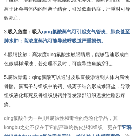
离子还会与体内的钙离子结合，引发低血钙症，严重时可导
致死亡。
3.
吸入危害：吸入
qing氟酸蒸气可引起支气管炎、肺炎甚至
肺水肿；高浓度蒸汽可能导致呼吸道严重损伤。
4.眼睛接触：高浓度qing氟酸接触眼睛后，能够迅速形成白
色假膜样浑浊，若处理不及时，可能导致角膜穿孔。
5.腐蚀骨骼：qing氟酸可以通过皮肤直接渗透到人体内腐蚀
骨骼。氟离子与组织中的钙、镁离子结合形成难溶盐，导致
组织液化坏死及骨组织脱钙并引发深部组织迟发性剧烈疼
痛。
qing氟酸
作为一种ji具腐蚀性和毒性的危险化学品，其
kongbu之处不仅在于它能严重灼伤皮肤和组织，更在
于
它释