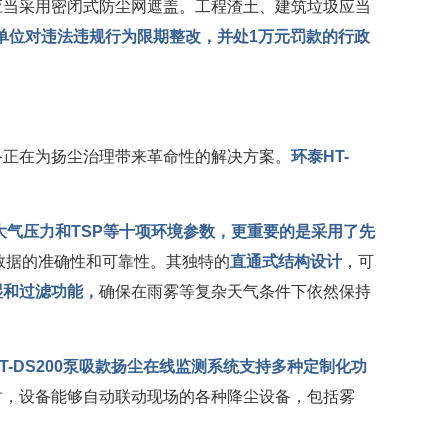
应当采用密闭式防尘网遮盖。工程渣土、建筑垃圾应当
单位对违法违规行为限期整改，并处1万元罚款的行政
备正在为扬尘治理带来革命性的解决方案。
环泰HT-
、大气压力和TSP等十项环境参数，更重要的是采用了先
数据的准确性和可靠性。其独特的
直通式结构设计
，可
湿和过滤功能，
确保在雨雾等复杂天气条件下依然保持
T-DS200泵吸款扬尘在线监测系统
支持多种定制化功
时，设备能够自动联动现场的各种降尘设备，包括雾