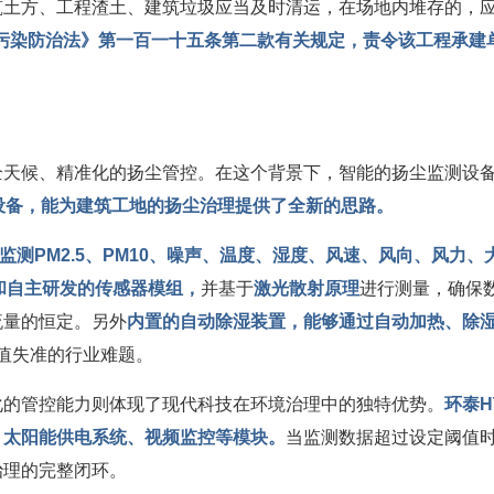
筑土方、工程渣土、建筑垃圾应当及时清运，在场地内堆存的，
污染防治法》第一百一十五条第二款有关规定，责令该工程承建
全天候、精准化的扬尘管控。在这个背景下，智能的扬尘监测设
测设备，能为建筑工地的扬尘治理提供了全新的思路。
监测PM2.5、PM10、噪声、温度、湿度、风速、风向、风力
和自主研发的传感器模组，
并基于
激光散射原理
进行测量，确保
流量的恒定。另外
内置的自动除湿装置，能够通过自动加热、除
值失准的行业难题。
化的管控能力则体现了现代科技在环境治理中的独特优势。
环泰H
、太阳能供电系统、视频监控等模块。
当监测数据超过设定阈值
治理的完整闭环。