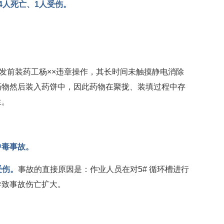
4人死亡、1人受伤。
：事发前装药工杨××违章操作，其长时间未触摸静电消除
药物然后装入药饼中，因此药物在聚拢、装填过程中存
生。
中毒事故。
受伤。
事故的直接原因是：作业人员在对5# 循环槽进行
导致事故伤亡扩大。