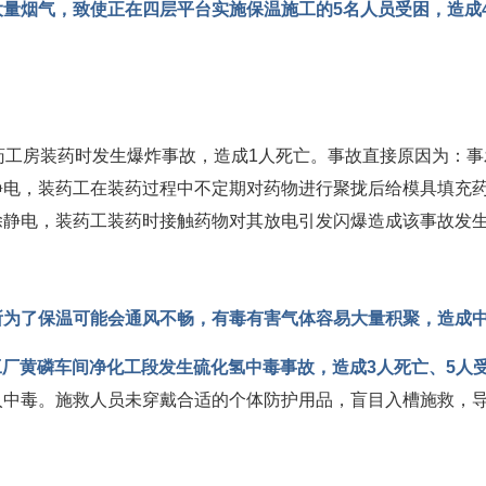
量烟气，致使正在四层平台实施保温施工的5名人员受困，造成
。
装药/压药工房装药时发生爆炸事故，造成1人死亡。事故直接原因为
静电，装药工在装药过程中不定期对药物进行聚拢后给模具填充
除静电，装药工装药时接触药物对其放电引发闪爆造成该事故发
所为了保温可能会通风不畅，有毒有害气体容易大量积聚，造成
厂黄磷车间净化工段发生硫化氢中毒事故，造成3人死亡、5人
入中毒。施救人员未穿戴合适的个体防护用品，盲目入槽施救，