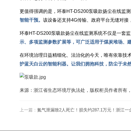
更值得强调的是，环泰
HT-DS200泵吸款扬尘
在线
监测
智能干预。
该
设备
还支持4G传输、政府平台无缝对
环泰
HT-DS200泵吸款扬尘在线监测系统不仅是一
示、多项监测参数扩展等，可广泛适用于煤炭堆场、
在环境治理日益精细化、法治化的今天，唯有依靠技
护蓝天白云的智能利器。让我们拥抱科技，防尘于未
来源：浙江省生态环境厅执法处，版权柜员作者所有
上一篇：
氮气泄漏致2人死亡！损失约287.1万元！浙江