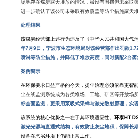
场地存在煤炭露天堆放的情况，虽设有围挡但未采取覆
进一步确认了该公司未采取有效覆盖等防尘措施露天
处理结果
该煤炭经营部上述行为违反了《中华人民共和国大气
年7月9日，宁波市生态环境局对该经营部作出罚款1.
喷淋等防尘措施，并降低了堆放高度，同时新配2台雾
案例警示
在环保要求日益严格的今天，扬尘治理必须依靠更智
尘
在线
监测系统成为各类堆场、工地、矿区等开放场
标全面监测，更采用泵吸式采样与激光散射原理，实
该系统的核心优势之一在于其环境适应性。
环泰HT-
激光光源与直通式结构，有效防止灰尘堆积，保障长
设备在恶劣环境下仍能正常工作。