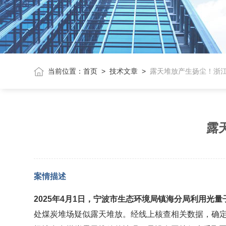
当前位置：
首页
>
技术文章
>
露天堆放产生扬尘！浙江
露
案情描述
2025
年
4
月
1
日，宁波
市生态环境局镇海分局利用光量
处煤炭堆场疑似露天堆放。经线上核查相关数据，确