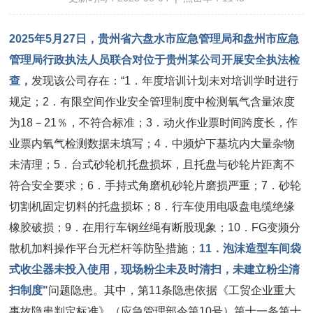
2025年5月27日，贵州省六盘水市应急管理局和盘州市应急
管理局行政执法人员联合对位于贵州某公司开展安全执法检
查，
发现该公司存在：“1．年度培训计划未对培训学时进行
规定；2．有限空间作业安全管理制度中检测氧气含量浓度
为18－21％，不符合标准；3．动火作业票时间跨度长，作
业票内氧气检测数据未填写；4．中频炉下基坑内大量杂物
未清理；5．台式砂轮机托盘损坏，且托盘与砂轮片距离不
符合安全要求；6．手持式角磨机砂轮片磨损严重；7．砂轮
切割机固定切料的托盘损坏；8．行车使用电吸盘电缆绝缘
橡胶破损；9．在用行车钢丝绳有断股现象；10．FG变频分
散机加料操作平台无栏杆等防坠措施；
11．泡沫造型车间袋
式收尘器未投入使用，现场粉尘未及时清扫，未建立粉尘清
扫制度"
问题隐患。其中，第11条隐患依据《工贸企业重大
事故隐患判定标准》（应急管理部令第10号）第十一条第十