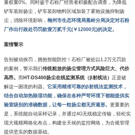
量权重0%。同时鉴于石粉厂经营者积极配合调查，为降低
铲车装卸扬尘，铲车装卸物料区域加装了雾炮设施抑制扬
尘，消除环境影响，
梅州市生态环境局蕉岭分局决定对石粉
厂作出行政处罚罚款壹万贰千元(￥12000元)的决定。
案情警示
告别被动挨罚，拥抱智能防控！石粉厂被处以1.2万元罚款
的案例，警示我们
传统粗放的扬尘管理方式风险巨大、代价
高昂。
而
HT-DS400扬尘在线监测系统（β射线法）
正是破
解这一困境的利器。
它采用精准可靠的β射线法监测技术，
结合自动加热除湿功能，确保在各种严苛环境下都能提供实
验室级别的准确数据，让每一粒扬尘都无所遁形。
更重要的
是，系统能自动采样记录，并通过4G无线稳定传输，轻松实
现大规模网格化布点，构建全天候的监控网络，为合规管理
提供坚实的数据基础。