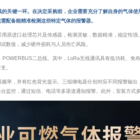
线的关键一环。在决定采购前，企业需要充分了解自身的气体使
就需配备能精准检测这些特定气体的报警器。
采用原进口处理芯片及传感器，检测灵敏，数据精准，稳定性强。
调试数值，减少硬件损耗与人员伤亡风险。
无线、POWERBUS二总线。其中，LoRa无线通讯具有低功耗
开支。
器频率，并有红色背光提示。三组继电器分别对应不同报警输出，
后台监控，通过短信、电话等多渠道通知报警。此外，安装方式