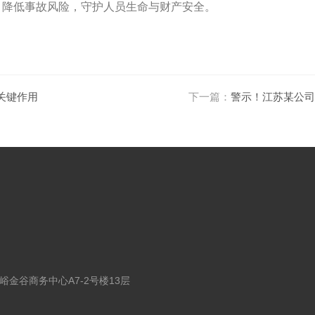
，降低事故风险，守护人员生命与财产安全。
关键作用
下一篇：
警示！江苏某公司
金谷商务中心A7-2号楼13层