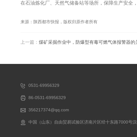
在石油炼化厂、天然气储备站等场所，保障生产安全
来源：陕西都市快报，版权归原作者所有
上一篇：
煤矿采掘作业中，防爆型有毒可燃气体报警器的
0531-69956329
86-0531-69956329
356217374@qq.com
中国（山东）自由贸易试验区济南片区经十东路7000号汉峪