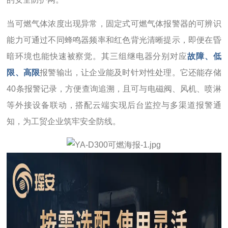
当可燃气体浓度出现异常，固定式可燃气体报警器的可辨识
能力可通过不同蜂鸣器频率和红色背光清晰提示，即便在昏
暗环境也能快速被察觉。其三组继电器分别对应
故障、低
限、高限
报警输出，让企业能及时针对性处理。它还能存储
40条报警记录，方便查询追溯，且可与电磁阀、风机、喷淋
等外接设备联动，搭配云端实现后台监控与多渠道报警通
知，为工贸企业筑牢安全防线。