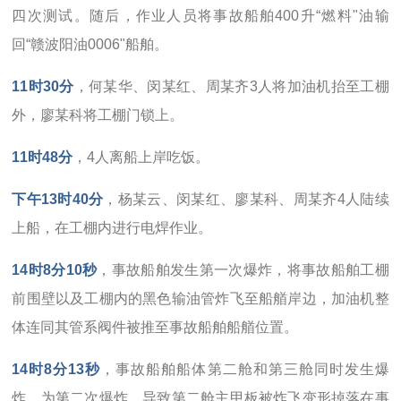
四次测试。随后，作业人员将事故船舶400升“燃料"油输
回“赣波阳油0006"船舶。
11时30分
，何某华、闵某红、周某齐3人将加油机抬至工棚
外，廖某科将工棚门锁上。
11时48分
，4人离船上岸吃饭。
下午13时40分
，杨某云、闵某红、廖某科、周某齐4人陆续
上船，在工棚内进行电焊作业。
14时8分10秒
，事故船舶发生第一次爆炸，将事故船舶工棚
前围壁以及工棚内的黑色输油管炸飞至船艏岸边，加油机整
体连同其管系阀件被推至事故船舶船艏位置。
14时8分13秒
，事故船舶船体第二舱和第三舱同时发生爆
炸，为第二次爆炸，导致第二舱主甲板被炸飞变形掉落在事