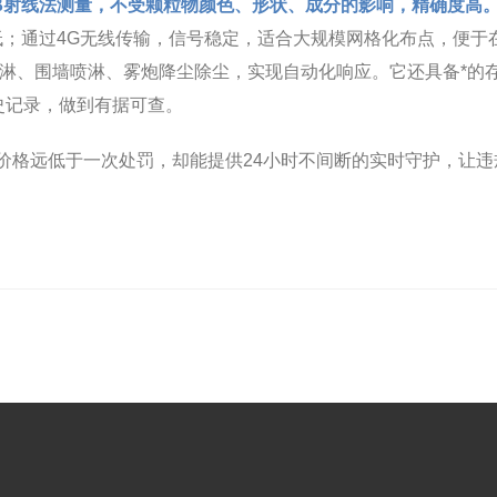
置采用β射线法测量，不受颗粒物颜色、形状、成分的影响，精确度
；通过4G无线传输，信号稳定，适合大规模网格化布点，便于在
塔喷淋、围墙喷淋、雾炮降尘除尘，实现自动化响应。它还具备*的存
史记录，做到有据可查。
系统，价格远低于一次处罚，却能提供24小时不间断的实时守护，让违