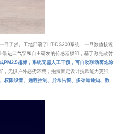
一目了然。工地部署了HT-DS200系统，一旦数值接近
原-装进口气泵和自主研发的传感器模组，基于激光散射
0或PM2.5超标，系统无需人工干预，可自动联动雾炮除
水点阵屏，无惧户外恶劣环境；抱箍固定设计抗风能力更强，
理、权限设置、远程控制、异常告警、多渠道通知、数